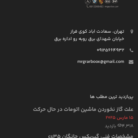
تهران، سعادت اباد کوی فراز
خیابان شهدای برق روبه رو اداره برق
09125664932
mrgrarboox@gmail.com
پربازدید ترین مطلب ها
علت گاز نخوردن ماشین اتومات در حال حرکت
15 مارس 2025
4,318 بازدید
مشخصات فنی گیربکس چانگان cs35