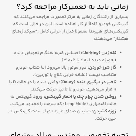
زمانی باید به تعمیرکار مراجعه کرد؟
بسیاری از رانندگان زمانی به مرکز تعمیرات مراجعه می‌کنند که
گیربکس خودرو کاملاً از کار افتاده است. این در حالی است که
گیربکس‌های هیوندا معمولاً قبل از خرابی کامل، “سیگنال‌های
هشدار” می‌دهند:
تقه زدن (Jerking):
احساس ضربه هنگام تعویض دنده
(به‌ویژه دنده 1 به 2 یا 2 به 3).
گاز هرز خوردن:
دور موتور بالا می‌رود اما شتاب خودرو
متناسب نیست (نشانه خرابی کلاچ یا توربین).
تاخیر در درگیری دنده (Delay):
وقتی دنده را در حالت D یا
R قرار می‌دهید، خودرو با تاخیر حرکت می‌کند.
روشن شدن چراغ چک یا اخطار گیربکس:
ورود گیربکس به
حالت اضطراری (Limp Mode) که سرعت را محدود می‌کند.
زوزه کشیدن:
شنیدن صدای غیرعادی از سمت گیربکس در
حین حرکت.
تجربه تخصصی مهندس میلاد روزبه‌ای