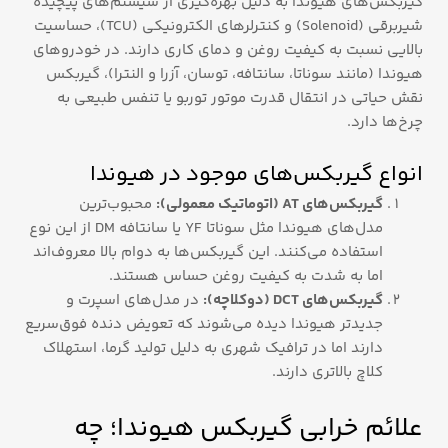
گیربکس‌های هیوندا به دلیل بهره‌گیری از سیستم‌های پیچیده
شیربرقی (Solenoid) و کنترلرهای الکترونیکی (TCU)، حساسیت
بالایی نسبت به کیفیت روغن و دمای کاری دارند. در خودروهای
هیوندا (مانند سوناتا، سانتافه، توسان، آزرا و النترا)، گیربکس
نقش حیاتی در انتقال قدرت موتور توربو یا تنفس طبیعی به
چرخ‌ها دارد.
انواع گیربکس‌های موجود در هیوندا
گیربکس‌های AT (اتوماتیک معمولی):
محبوب‌ترین
مدل‌های هیوندا مثل سوناتا YF یا سانتافه DM از این نوع
استفاده می‌کنند. این گیربکس‌ها به دوام بالا معروف‌اند
اما به شدت به کیفیت روغن حساس هستند.
گیربکس‌های DCT (دوکلاچه):
در مدل‌های اسپرت و
جدیدتر هیوندا دیده می‌شوند که تعویض دنده فوق‌سریع
دارند اما در ترافیک شهری به دلیل تولید گرما، استهلاک
کلاچ بالاتری دارند.
علائم خرابی گیربکس هیوندا؛ چه