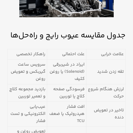
جدول مقایسه عیوب رایج و راه‌حل‌ها
علامت خرابی
علت احتمالی
راهکار تخصصی
ایراد در شیربرقی
سرویس ساعت
تقه زدن شدید
(Solenoid) یا روغن
گیربکس و تعویض
کثیف
روغن
لرزش هنگام شروع
فرسودگی صفحه
بازدید مجموعه کلاچ
حرکت
کلاچ یا توربین
و تعمیر توربین
افت فشار
عیب‌یابی
تاخیر در تعویض
هیدرولیک یا ضعف
الکترونیکی و تست
دنده
TCU
فشار
تعویض روغن و